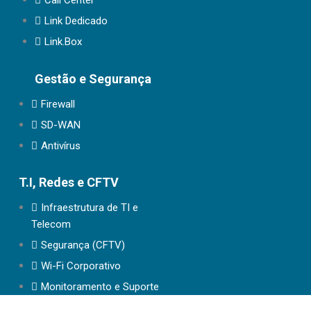
Call Center
Link Dedicado
Link.Box
Gestão e Segurança
Firewall
SD-WAN
Antivírus
T.I, Redes e CFTV
Infraestrutura de TI e
Telecom
Segurança (CFTV)
Wi-Fi Corporativo
Monitoramento e Suporte