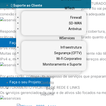
PROJETOS DE REDE SEM FIO E CABEAMENTO ESTRUTURADO
Suporte ao Cliente
Implementar um projeto estruturado para redes com e fio vai 
WTech
conexão mais eficiente e estável, com infraestrutura adequada 
Firewall
SD-WAN
Antivírus
Respondemos a questões de planejamento (área de cobertura, c
práticas, implantamos tanto o cabeamento estruturado quanto a
WServices
Faça o seu Projeto
Infraestrutura
IPV4 PARA IPV6
Muitas operadoras brasileiras de Telecom simplesmente não tê
Segurança (CFTV)
IPv4 e, mesmo assim, com muitas restrições de endereços alo
Wi-Fi Corporativo
Monitoramento e Suporte
Por esta razão, criamos um processo de serviços que preparam
Quem Somos
Faça o seu Projeto
Contato
MONITORAMENTO PROATIVO DE REDE E LINKS
Blog
Os serviços gerenciados de rede e de ativos são focados na me
Suporte