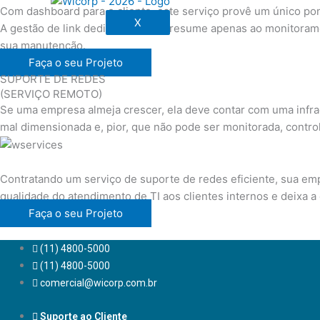
Com dashboard para o cliente, este serviço provê um único pon
X
A gestão de link dedicado não se resume apenas ao monitoram
sua manutenção.
Faça o seu Projeto
SUPORTE DE REDES
(SERVIÇO REMOTO)
Se uma empresa almeja crescer, ela deve contar com uma infra
mal dimensionada e, pior, que não pode ser monitorada, contro
Contratando um serviço de suporte de redes eficiente, sua em
qualidade do atendimento de TI aos clientes internos e deixa 
Faça o seu Projeto
(11) 4800-5000
(11) 4800-5000
comercial@wicorp.com.br
Suporte ao Cliente