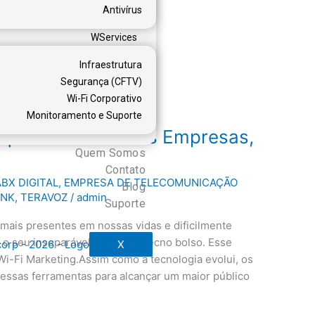
Antivírus
WServices
Infraestrutura
Segurança (CFTV)
Wi-Fi Corporativo
Monitoramento e Suporte
Pequenas e Grandes Empresas,
Quem Somos
Contato
BX DIGITAL
,
EMPRESA DE TELECOMUNICAÇÃO
Blog
UNK
,
TERAVOZ
/
admin
Suporte
 mais presentes em nossas vidas e dificilmente
 o seu inseparável smartphonecno bolso. Esse
X
 Wi-Fi Marketing.Assim como a tecnologia evolui, os
dessas ferramentas para alcançar um maior público