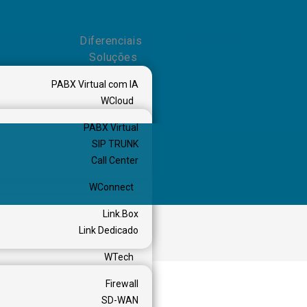
Diferenciais
Soluções
PABX Virtual com IA
WCloud
PABX Virtual
SIP TRUNK
Call Center
WConnect
Link.Box
Link Dedicado
WTech
Firewall
presas
SD-WAN