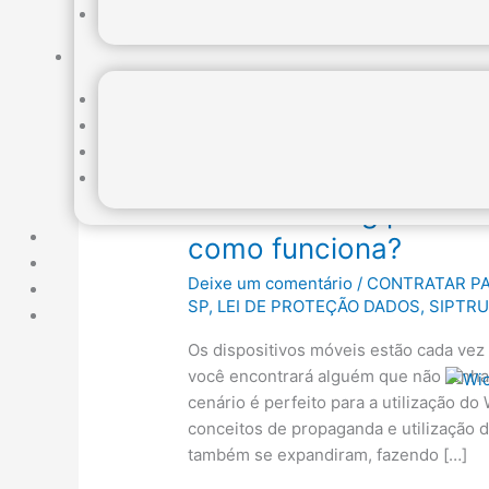
Wifi
Marketing
Wifi Marketing para 
para
Pequenas
como funciona?
e
Deixe um comentário
/
CONTRATAR PA
Grandes
SP
,
LEI DE PROTEÇÃO DADOS
,
SIPTR
Empresas,
como
Os dispositivos móveis estão cada vez
funciona?
você encontrará alguém que não tenha
cenário é perfeito para a utilização do
conceitos de propaganda e utilização 
também se expandiram, fazendo […]