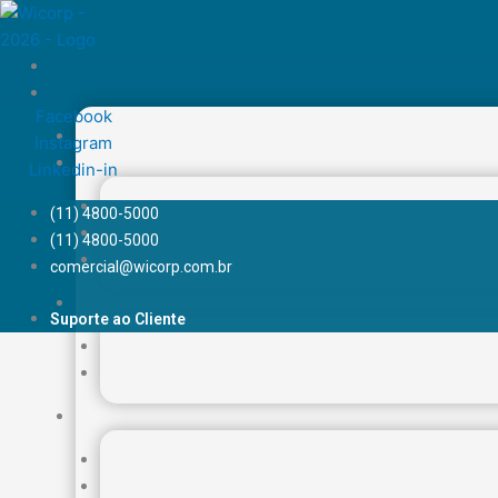
Ir
para
o
conteúdo
Facebook
Instagram
Linkedin-in
(11) 4800-5000
(11) 4800-5000
comercial@wicorp.com.br
Suporte ao Cliente
roteador para em