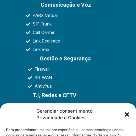
Comunicação e Voz
PABX Virtual
SIP Trunk
Call Center
Link Dedicado
Link.Box
Gestão e Segurança
Firewall
SD-WAN
Antivírus
T.I, Redes e CFTV
Infraestrutura de TI e Telecom
Gerenciar consentimento -
Segurança (CFTV)
Privacidade e Cookies
Wi-Fi Corporativo
Para proporcionar uma melhor experiência, usamos tecnologias como
Monitoramento e Suporte
cookies para armazenar e/ou acessar informações do dispositivo. O