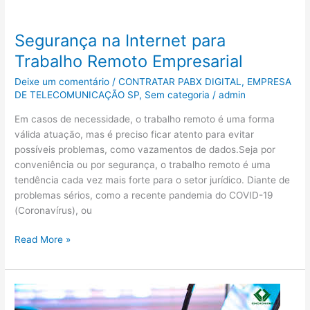
Segurança
na
Segurança na Internet para
Internet
para
Trabalho Remoto Empresarial
Trabalho
Deixe um comentário
/
CONTRATAR PABX DIGITAL
,
EMPRESA
Remoto
DE TELECOMUNICAÇÃO SP
,
Sem categoria
/
admin
Empresarial
Em casos de necessidade, o trabalho remoto é uma forma
válida atuação, mas é preciso ficar atento para evitar
possíveis problemas, como vazamentos de dados.Seja por
conveniência ou por segurança, o trabalho remoto é uma
tendência cada vez mais forte para o setor jurídico. Diante de
problemas sérios, como a recente pandemia do COVID-19
(Coronavírus), ou
Read More »
Redução
de