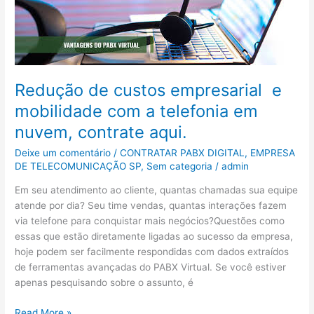
custos
empresarial
e
mobilidade
com
Redução de custos empresarial e
a
telefonia
mobilidade com a telefonia em
em
nuvem, contrate aqui.
nuvem,
contrate
Deixe um comentário
/
CONTRATAR PABX DIGITAL
,
EMPRESA
aqui.
DE TELECOMUNICAÇÃO SP
,
Sem categoria
/
admin
Em seu atendimento ao cliente, quantas chamadas sua equipe
atende por dia? Seu time vendas, quantas interações fazem
via telefone para conquistar mais negócios?Questões como
essas que estão diretamente ligadas ao sucesso da empresa,
hoje podem ser facilmente respondidas com dados extraídos
de ferramentas avançadas do PABX Virtual. Se você estiver
apenas pesquisando sobre o assunto, é
Read More »