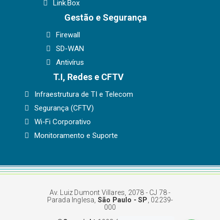
Link.Box
Gestão e Segurança
Firewall
SD-WAN
Antivírus
T.I, Redes e CFTV
Infraestrutura de TI e Telecom
Segurança (CFTV)
Wi-Fi Corporativo
Monitoramento e Suporte
Av. Luiz Dumont Villares, 2078 - CJ 78 -
Parada Inglesa,
São Paulo - SP
, 02239-
000