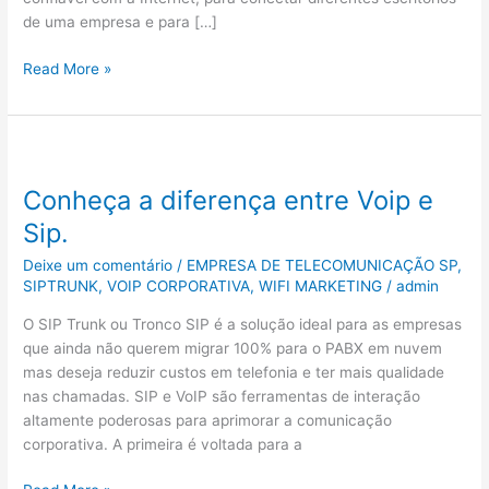
de uma empresa e para […]
Read More »
Conheça
a
Conheça a diferença entre Voip e
diferença
entre
Sip.
Voip
Deixe um comentário
/
EMPRESA DE TELECOMUNICAÇÃO SP
,
e
SIPTRUNK
,
VOIP CORPORATIVA
,
WIFI MARKETING
/
admin
Sip.
O SIP Trunk ou Tronco SIP é a solução ideal para as empresas
que ainda não querem migrar 100% para o PABX em nuvem
mas deseja reduzir custos em telefonia e ter mais qualidade
nas chamadas. SIP e VoIP são ferramentas de interação
altamente poderosas para aprimorar a comunicação
corporativa. A primeira é voltada para a