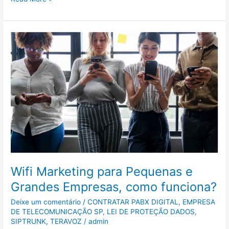
Wifi
Marketing
para
Pequenas
e
Grandes
Empresas,
como
funciona?
Wifi Marketing para Pequenas e
Grandes Empresas, como funciona?
Deixe um comentário
/
CONTRATAR PABX DIGITAL
,
EMPRESA
DE TELECOMUNICAÇÃO SP
,
LEI DE PROTEÇÃO DADOS
,
SIPTRUNK
,
TERAVOZ
/
admin