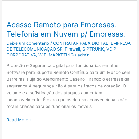
Acesso
Remoto
Acesso Remoto para Empresas.
para
Empresas.
Telefonia em Nuvem p/ Empresas.
Telefonia
Deixe um comentário
/
CONTRATAR PABX DIGITAL
,
EMPRESA
em
DE TELECOMUNICAÇÃO SP
,
Firewall
,
SIPTRUNK
,
VOIP
Nuvem
CORPORATIVA
,
WIFI MARKETING
/
admin
p/
Empresas.
Proteção e Segurança digital para funcionários remotos.
Software para Suporte Remoto Contínuo para um Mundo sem
Barreiras. Fuja do Atendimento Caseiro Tirando o estresse da
segurança A segurança não é para os fracos de coração. O
volume e a sofisticação dos ataques aumentam
incansavelmente. É claro que as defesas convencionais não
foram criadas para os funcionários móveis,
Read More »